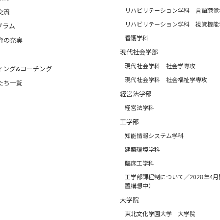
リハビリテーション学科 言語聴覚
交流
リハビリテーション学科 視覚機能
グラム
看護学科
育の充実
現代社会学部
現代社会学科 社会学専攻
ィング&コーチング
現代社会学科 社会福祉学専攻
たち一覧
経営法学部
経営法学科
工学部
知能情報システム学科
建築環境学科
臨床工学科
工学部課程制について／2028年4
置構想中）
大学院
東北文化学園大学 大学院