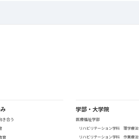
強み
学部・大学院
向き合う
医療福祉学部
育
リハビリテーション学科 理学療法
リハビリテーション学科 作業療法
教育